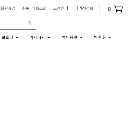
0
회원가입
주문, 배송조회
고객센터
대리점전용
보호대
악세사리
튜닝용품
방한화