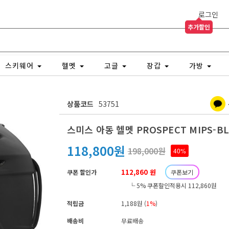
로그인
추가할인
스키웨어
헬멧
고글
장갑
가방
상품코드
53751
스미스 아동 헬멧 PROSPECT MIPS-BL
118,800원
198,000원
40%
112,860 원
쿠폰 할인가
쿠폰보기
└ 5% 쿠폰할인적용시 112,860원
적립금
1,188원 (
1%
)
배송비
무료배송