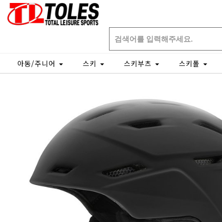
아동/주니어
스키
스키부츠
스키폴
Home
아동/주니어
헬멧
일반헬멧
개인결제창