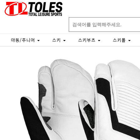
아동/주니어
스키
스키부츠
스키폴
Home
장갑
삼지장갑
개인결제창