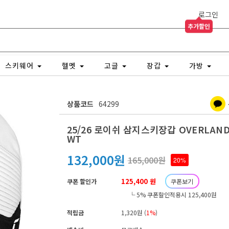
로그인
추가할인
스키웨어
헬멧
고글
장갑
가방
상품코드
64299
25/26 로이쉬 삼지스키장갑 OVERLAND 
WT
132,000원
165,000원
20%
125,400 원
쿠폰 할인가
쿠폰보기
└ 5% 쿠폰할인적용시 125,400원
적립금
1,320원 (
1%
)