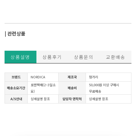
| 관련상품
상품설명
상품후기
상품문의
교환배송
브랜드
NORDICA
제조국
헝가리
로젠택배(2~3일소
50,000원 이상 구매시
배송소요기간
배송비
요)
무료배송
A/S안내
상세설명 참조
담당자 연락처
상세설명 참조