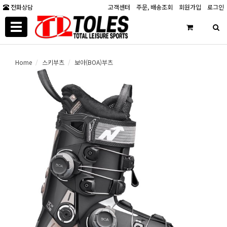
전화상담
고객센터
주문, 배송조회
회원가입
로그인
Toggle
navigation
Home
스키부츠
보아(BOA)부츠