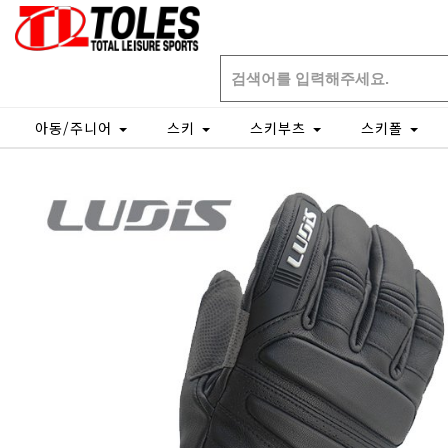
아동/주니어
스키
스키부츠
스키폴
Home
장갑
오지장갑
개인결제창