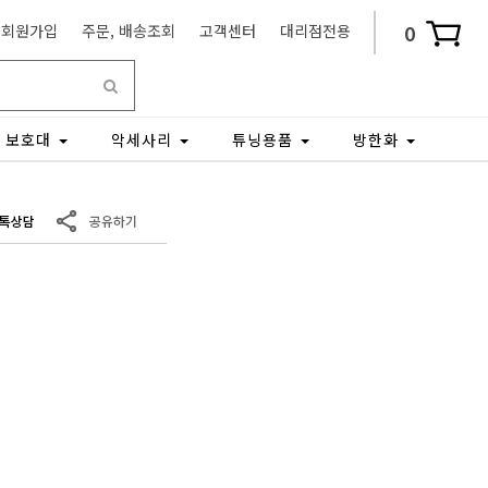
0
회원가입
주문, 배송조회
고객센터
대리점전용
보호대
악세사리
튜닝용품
방한화