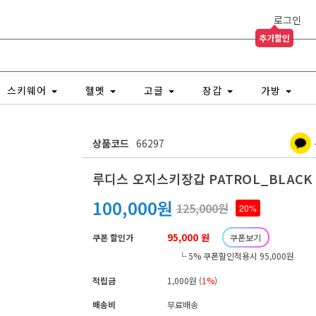
로그인
추가할인
스키웨어
헬멧
고글
장갑
가방
상품코드
66297
루디스 오지스키장갑 PATROL_BLACK
100,000원
125,000원
20%
95,000 원
쿠폰 할인가
쿠폰보기
└ 5% 쿠폰할인적용시 95,000원
적립금
1,000원 (
1%
)
배송비
무료배송