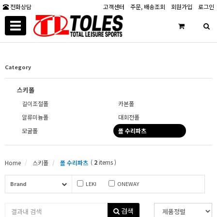
전화상담
고객센터
주문, 배송조회
회원가입
로그인
Toggle
navigation
Category
스키폴
길이조절폴
카본폴
알류미늄폴
대회전폴
모굴폴
폴 수리파츠
(
2
items )
Home
스키폴
폴 수리파츠
Brand
LEKI
ONEWAY
검색