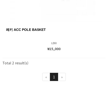
레키 ACC POLE BASKET
LEKI
₩15,000
Total 2 result(s)
«
1
»