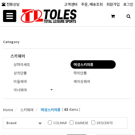
전화상담
고객센터
주문, 배송조회
회원가입
로그인
Toggle
navigation
Category
스키웨어
상하의세트
여성스키의류
상의단품
하의단품
미들웨어
레이싱웨어
이너웨어
상하의세트
상의
하의
(
63
items )
Home
스키웨어
여성스키의류
Brand
COLMAR
DAINESE
DESCENTE
DOT OUT
MALOJA
ONYONE