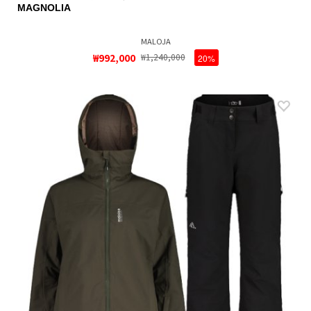
MAGNOLIA
MALOJA
₩992,000
₩1,240,000
20%