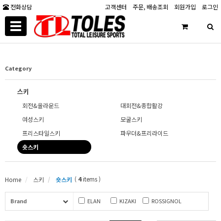
전화상담
고객센터
주문, 배송조회
회원가입
로그인
Toggle
navigation
Category
스키
회전&올라운드
대회전&종합활강
여성스키
모굴스키
프리스타일스키
파우더&프리라이드
숏스키
(
4
items )
Home
스키
숏스키
Brand
ELAN
KIZAKI
ROSSIGNOL
SALOMON