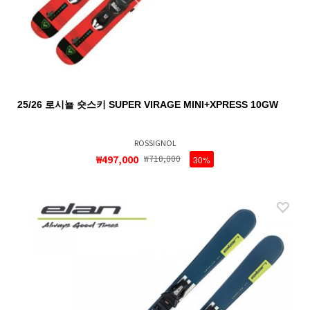
25/26 로시뇰 숏스키 SUPER VIRAGE MINI+XPRESS 10GW
ROSSIGNOL
₩497,000
₩710,000
30%